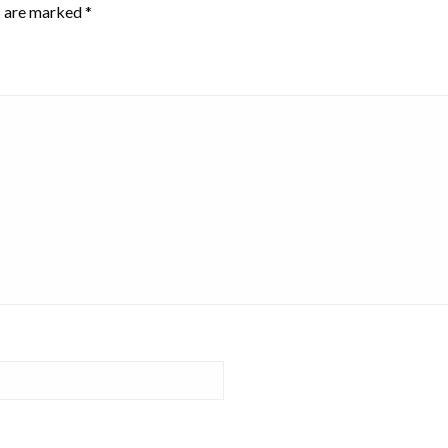
s are marked
*