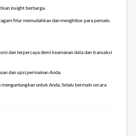
kan insight berharga.
agam fitur memudahkan dan menghibur para pemain.
resmi dan terpercaya demi keamanan data dan transaksi
an dan opsi permainan Anda.
s menguntungkan untuk Anda. Selalu bermain secara