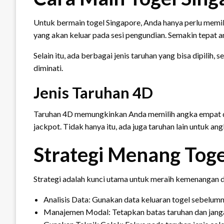
Untuk bermain togel Singapore, Anda hanya perlu memil
yang akan keluar pada sesi pengundian. Semakin tepat 
Selain itu, ada berbagai jenis taruhan yang bisa dipili
diminati.
Jenis Taruhan 4D
Taruhan 4D memungkinkan Anda memilih angka empat dig
jackpot. Tidak hanya itu, ada juga taruhan lain untuk ang
Strategi Menang Toge
Strategi adalah kunci utama untuk meraih kemenangan d
Analisis Data: Gunakan data keluaran togel sebelumn
Manajemen Modal: Tetapkan batas taruhan dan janga