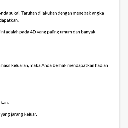
g Anda sukai. Taruhan dilakukan dengan menebak angka
 dapatkan.
i sini adalah pada 4D yang paling umum dan banyak
n hasil keluaran, maka Anda berhak mendapatkan hadiah
pkan:
yang jarang keluar.