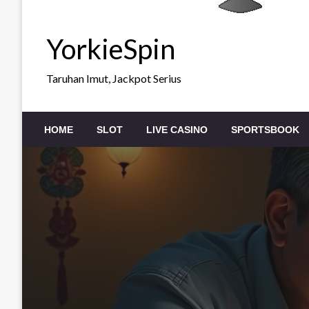
YorkieSpin
Taruhan Imut, Jackpot Serius
HOME
SLOT
LIVE CASINO
SPORTSBOOK