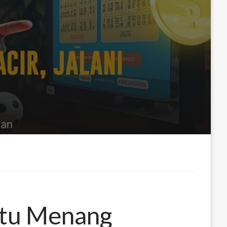
Jitu Menang