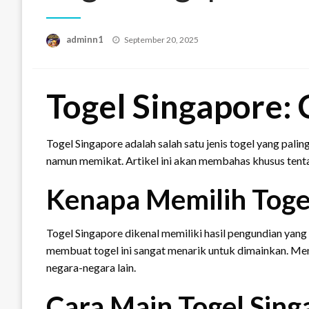
Posted
adminn1
September 20, 2025
on
Togel Singapore: 
Togel Singapore adalah salah satu jenis togel yang pali
namun memikat. Artikel ini akan membahas khusus tenta
Kenapa Memilih Toge
Togel Singapore dikenal memiliki hasil pengundian yang
membuat togel ini sangat menarik untuk dimainkan. Me
negara-negara lain.
Cara Main Togel Sing