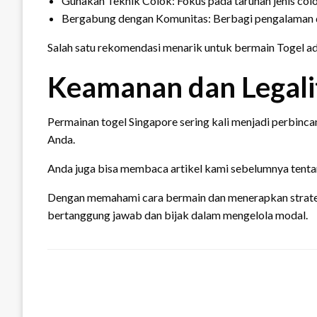
Gunakan Teknik Colok: Fokus pada taruhan jenis colo
Bergabung dengan Komunitas: Berbagi pengalaman d
Salah satu rekomendasi menarik untuk bermain Togel 
Keamanan dan Legali
Permainan togel Singapore sering kali menjadi perbinca
Anda.
Anda juga bisa membaca artikel kami sebelumnya tent
Dengan memahami cara bermain dan menerapkan strategi
bertanggung jawab dan bijak dalam mengelola modal.
LEAVE A RESPONSE