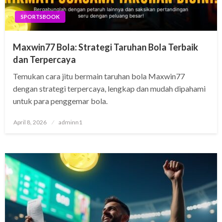
SPORTSBOOK
Maxwin77 Bola: Strategi Taruhan Bola Terbaik
dan Terpercaya
Temukan cara jitu bermain taruhan bola Maxwin77
dengan strategi terpercaya, lengkap dan mudah dipahami
untuk para penggemar bola.
Posted
April 8, 2026
adminn1
on