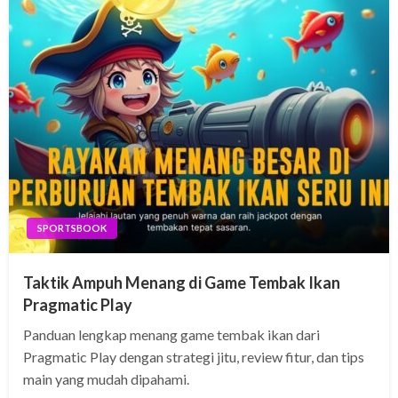
SPORTSBOOK
Taktik Ampuh Menang di Game Tembak Ikan
Pragmatic Play
Panduan lengkap menang game tembak ikan dari
Pragmatic Play dengan strategi jitu, review fitur, dan tips
main yang mudah dipahami.