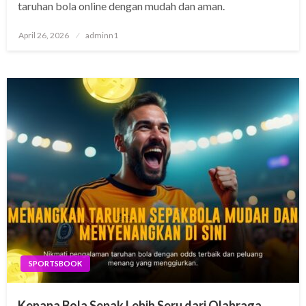
taruhan bola online dengan mudah dan aman.
Posted
April 26, 2026
adminn1
on
SPORTSBOOK
Kenapa Bola Sepak Lebih Seru dari Olahraga