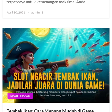
terpercaya untuk kemenangan maksimal Anda.
Posted
April 10, 2026
adminn1
on
SPORTSBOOK
Tembak Ikan: Cara Menang Mudah di Game