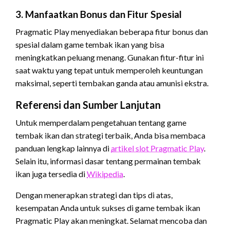
3. Manfaatkan Bonus dan Fitur Spesial
Pragmatic Play menyediakan beberapa fitur bonus dan
spesial dalam game tembak ikan yang bisa
meningkatkan peluang menang. Gunakan fitur-fitur ini
saat waktu yang tepat untuk memperoleh keuntungan
maksimal, seperti tembakan ganda atau amunisi ekstra.
Referensi dan Sumber Lanjutan
Untuk memperdalam pengetahuan tentang game
tembak ikan dan strategi terbaik, Anda bisa membaca
panduan lengkap lainnya di
artikel slot Pragmatic Play
.
Selain itu, informasi dasar tentang permainan tembak
ikan juga tersedia di
Wikipedia
.
Dengan menerapkan strategi dan tips di atas,
kesempatan Anda untuk sukses di game tembak ikan
Pragmatic Play akan meningkat. Selamat mencoba dan