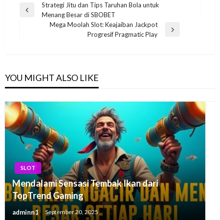
Post
Strategi Jitu dan Tips Taruhan Bola untuk
Previous
Menang Besar di SBOBET
navigation
Post
Mega Moolah Slot: Keajaiban Jackpot
Next
Progresif Pragmatic Play
Post
YOU MIGHT ALSO LIKE
SLOT
Mendalami Sensasi Tembak Ikan dari
TopTrend Gaming
adminn1
September 20, 2025