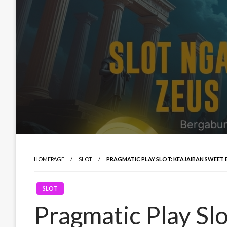
HOMEPAGE
SLOT
PRAGMATIC PLAY SLOT: KEAJAIBAN SWE
SLOT
Pragmatic Play Sl