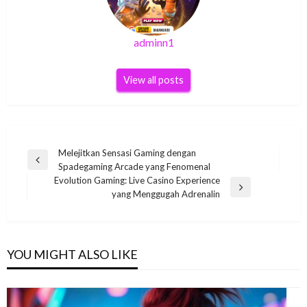
adminn1
View all posts
Post
Melejitkan Sensasi Gaming dengan
Previous
Spadegaming Arcade yang Fenomenal
navigation
Post
Evolution Gaming: Live Casino Experience
Next
yang Menggugah Adrenalin
Post
YOU MIGHT ALSO LIKE