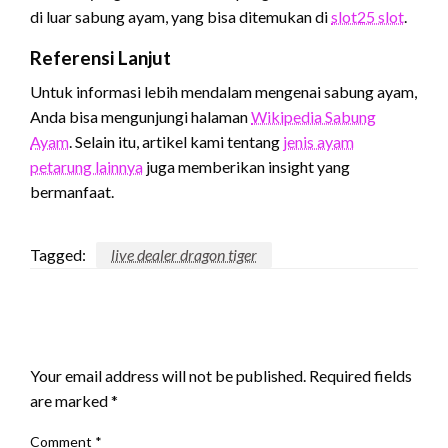
di luar sabung ayam, yang bisa ditemukan di
slot25 slot
.
Referensi Lanjut
Untuk informasi lebih mendalam mengenai sabung ayam,
Anda bisa mengunjungi halaman
Wikipedia Sabung
Ayam
. Selain itu, artikel kami tentang
jenis ayam
petarung lainnya
juga memberikan insight yang
bermanfaat.
Tagged:
live dealer dragon tiger
LEAVE A RESPONSE
Your email address will not be published.
Required fields
are marked
*
Comment
*