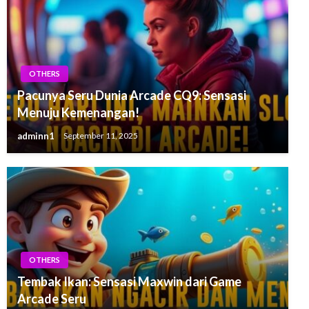
OTHERS
Pacunya Seru Dunia Arcade CQ9: Sensasi
Menuju Kemenangan!
adminn1
September 11, 2025
OTHERS
Tembak Ikan: Sensasi Maxwin dari Game
Arcade Seru