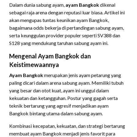
Dalam dunia sabung ayam,
ayam Bangkok
dikenal
sebagai raja arena dengan reputasi luar biasa. Artikel ini
akan mengupas tuntas keunikan ayam Bangkok,
bagaimana odds bekerja di pertandingan sabung ayam,
serta keunggulan provider populer seperti SV388 dan
S128 yang mendukung taruhan sabung ayam ini.
Mengenal Ayam Bangkok dan
Keistimewaannya
Ayam Bangkok
merupakan jenis ayam petarung yang
paling dicari dalam arena sabung ayam. Memiliki tubuh
yang besar dan otot kuat, ayam ini unggul dalam
kekuatan dan ketangguhan. Postur yang gagah serta
teknik bertarung yang agresif menjadikan ayam
Bangkok bintang utama dalam sabung ayam.
Kombinasi kecepatan, kekuatan, dan strategi bertarung
membuat ayam Bangkok menjadi jenis favorit para