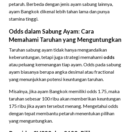
petaruh. Berbeda dengan jenis ayam sabung lainnya,
ayam Bangkok dikenal lebih tahan lama dan punya
stamina tinggi.
Odds dalam Sabung Ayam: Cara
Memahami Taruhan yang Menguntungkan
Taruhan sabung ayam tidak hanya mengandalkan
keberuntungan, tetapi juga strategi memahami
odds
atau peluang kemenangan tiap ayam. Odds pada sabung
ayam biasanya berupa angka desimal atau fractional
yang menunjukkan potensi keuntungan taruhan.
Misalnya, jika ayam Bangkok memiliki odds 1.75, maka
taruhan sebesar 100 ribu akan memberikan keuntungan
175 ribu jika ayam tersebut menang. Mengetahui odds
dengan tepat membantu petaruh menentukan pilihan
yang menguntungkan.