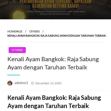
HOMEPAGE
OTHERS
KENALI AYAM BANGKOK: RAJA SABUNG AYAM DENGAN TARUHAN TERBAIK
OTHERS
Kenali Ayam Bangkok: Raja Sabung
Ayam dengan Taruhan Terbaik
Posted
adminn1
December 11, 2025
on
Kenali Ayam Bangkok: Raja Sabung
Ayam dengan Taruhan Terbaik