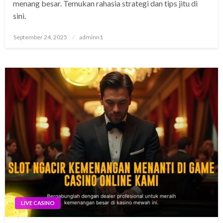
menang besar. Temukan rahasia strategi dan tips jitu di
sini.
Posted
September 24, 2025
adminn1
on
LIVE CASINO