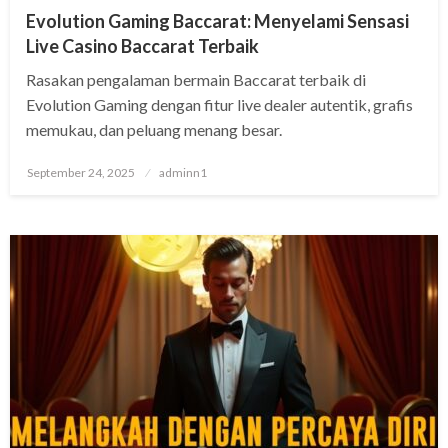
Evolution Gaming Baccarat: Menyelami Sensasi
Live Casino Baccarat Terbaik
Rasakan pengalaman bermain Baccarat terbaik di
Evolution Gaming dengan fitur live dealer autentik, grafis
memukau, dan peluang menang besar.
Posted
September 24, 2025
adminn1
on