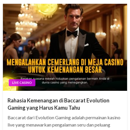
LIVE CASINO
Rahasia Kemenangan di Baccarat Evolution
Gaming yang Harus Kamu Tahu
Baccarat dari Evolution Gaming adalah permainan kasino
live yang menawarkan pengalaman seru dan peluang