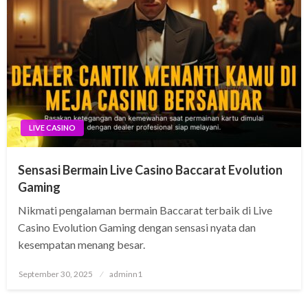
LIVE CASINO
Sensasi Bermain Live Casino Baccarat Evolution
Gaming
Nikmati pengalaman bermain Baccarat terbaik di Live
Casino Evolution Gaming dengan sensasi nyata dan
kesempatan menang besar.
Posted
September 30, 2025
adminn1
on