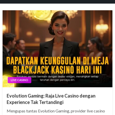
LIVE CASINO
Evolution Gaming: Raja Live Casino dengan
Experience Tak Tertandingi
Mengupas tuntas Evolution Gaming, provider live casino