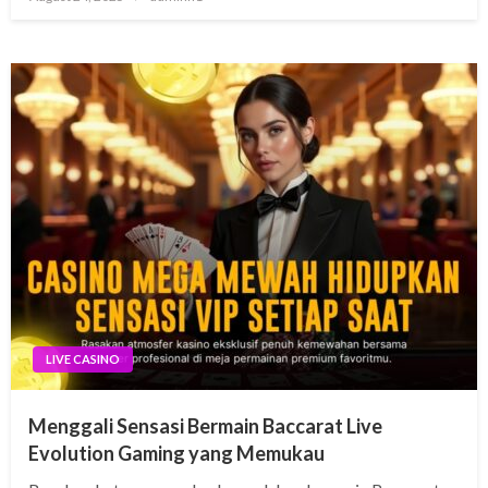
on
LIVE CASINO
Menggali Sensasi Bermain Baccarat Live
Evolution Gaming yang Memukau