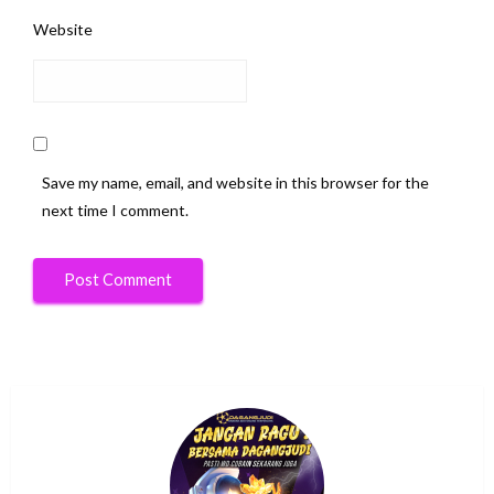
Website
Save my name, email, and website in this browser for the
next time I comment.