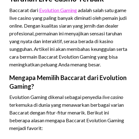
Baccarat dari
Evolution Gaming
adalah salah satu game
live casino yang paling banyak diminati oleh pemain judi
online. Dengan kualitas siaran yang jernih dan dealer
profesional, permainan ini menyajikan sensasi taruhan
yang nyata dan interaktif, serasa berada di kasino
sungguhan. Artikel ini akan membahas keunggulan serta
cara bermain Baccarat Evolution Gaming yang bisa
meningkatkan peluang Anda menang besar.
Mengapa Memilih Baccarat dari Evolution
Gaming?
Evolution Gaming dikenal sebagai penyedia
live casino
terkemuka di dunia yang menawarkan berbagai varian
Baccarat dengan fitur-fitur menarik. Berikut ini
beberapa alasan mengapa Baccarat Evolution Gaming
menjadi favorit: