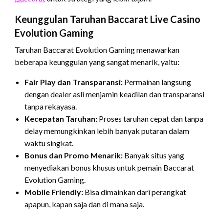
Keunggulan Taruhan Baccarat Live Casino
Evolution Gaming
Taruhan Baccarat Evolution Gaming menawarkan
beberapa keunggulan yang sangat menarik, yaitu:
Fair Play dan Transparansi:
Permainan langsung
dengan dealer asli menjamin keadilan dan transparansi
tanpa rekayasa.
Kecepatan Taruhan:
Proses taruhan cepat dan tanpa
delay memungkinkan lebih banyak putaran dalam
waktu singkat.
Bonus dan Promo Menarik:
Banyak situs yang
menyediakan bonus khusus untuk pemain Baccarat
Evolution Gaming.
Mobile Friendly:
Bisa dimainkan dari perangkat
apapun, kapan saja dan di mana saja.