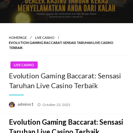
HOMEPAGE
LIVE CASINO
EVOLUTION GAMING BACCARAT: SENSASI TARUHAN LIVE CASINO
TERBAIK
LIVE CASINO
Evolution Gaming Baccarat: Sensasi
Taruhan Live Casino Terbaik
Posted
adminn1
October 23, 2025
on
Evolution Gaming Baccarat: Sensasi
Taruhan Live Casino Terbaik