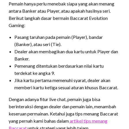
Pemain hanya perlu menebak siapa yang akan menang
antara Banker atau Player, atau apakah hasilnya seri.
Berikut langkah dasar bermain Baccarat Evolution
Gaming:
Pasang taruhan pada pemain (Player), bandar
(Banker), atau seri (Tie).
Dealer akan membagikan dua kartu untuk Player dan
Banker.
Pemenang ditentukan berdasarkan nilai kartu
terdekat ke angka 9.
Jika kartu pertama memenuhi syarat, dealer akan
memberi kartu ketiga sesuai aturan khusus Baccarat.
Dengan adanya fitur live chat, pemain juga bisa
berinteraksi dengan dealer dan pemain lain, menambah
keseruan permainan. Ketahui juga tips menang Baccarat
yang pernah kami bahas dalam
artikel tips menang
Baccarat
untuk strategi yang lebih tajam.