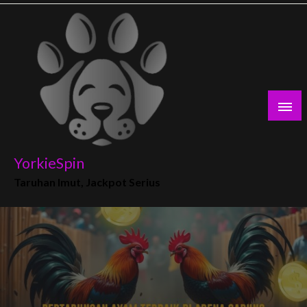
Skip
to
content
YorkieSpin
Taruhan Imut, Jackpot Serius