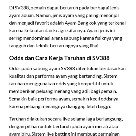
Di SV388, pemain dapat bertaruh pada berbagai jenis
ayam aduan. Namun, jenis ayam yang paling menonjol
dan menjadi favorit adalah Ayam Bangkok yang terkenal
karena kekuatan dan keagresifannya. Ayam jenis ini
sering mendominasi arena sabung karena fisiknya yang
tangguh dan teknik bertarungnya yang lihai.
Odds dan Cara Kerja Taruhan di SV388
Odds pada sabung ayam SV388 ditentukan berdasarkan
kualitas dan performa ayam yang bertanding. Sistem
taruhan menggunakan odds yang kompetitif untuk
memberikan peluang menang yang adil bagi pemain.
Semakin baik performa ayam, semakin kecil oddsnya
karena peluang menangnya dianggap lebih tinggi.
Taruhan dilakukan secara live selama laga berlangsung,
dengan pilihan untuk bertaruh pada ayam merah atau
ayam biru. Sistem live betting ini membuat permainan