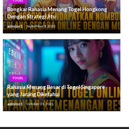
TOGEL
Bongkar Rahasia Menang Togel Hongkong
Dengan Strategi Jitu
adminn1
September 9, 2025
TOGEL
Rahasia Menang Besar di Togel Singapore
yang Jarang Diketahui
adminn1
October 31, 2025