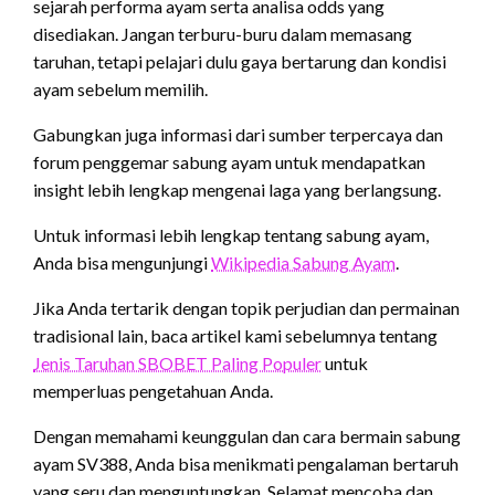
sejarah performa ayam serta analisa odds yang
disediakan. Jangan terburu-buru dalam memasang
taruhan, tetapi pelajari dulu gaya bertarung dan kondisi
ayam sebelum memilih.
Gabungkan juga informasi dari sumber terpercaya dan
forum penggemar sabung ayam untuk mendapatkan
insight lebih lengkap mengenai laga yang berlangsung.
Untuk informasi lebih lengkap tentang sabung ayam,
Anda bisa mengunjungi
Wikipedia Sabung Ayam
.
Jika Anda tertarik dengan topik perjudian dan permainan
tradisional lain, baca artikel kami sebelumnya tentang
Jenis Taruhan SBOBET Paling Populer
untuk
memperluas pengetahuan Anda.
Dengan memahami keunggulan dan cara bermain sabung
ayam SV388, Anda bisa menikmati pengalaman bertaruh
yang seru dan menguntungkan. Selamat mencoba dan