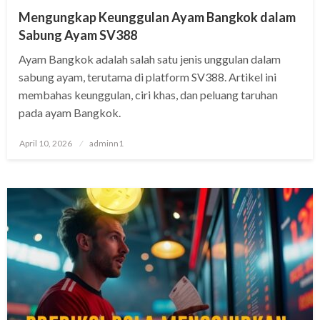
Mengungkap Keunggulan Ayam Bangkok dalam
Sabung Ayam SV388
Ayam Bangkok adalah salah satu jenis unggulan dalam
sabung ayam, terutama di platform SV388. Artikel ini
membahas keunggulan, ciri khas, dan peluang taruhan
pada ayam Bangkok.
Posted
April 10, 2026
adminn1
on