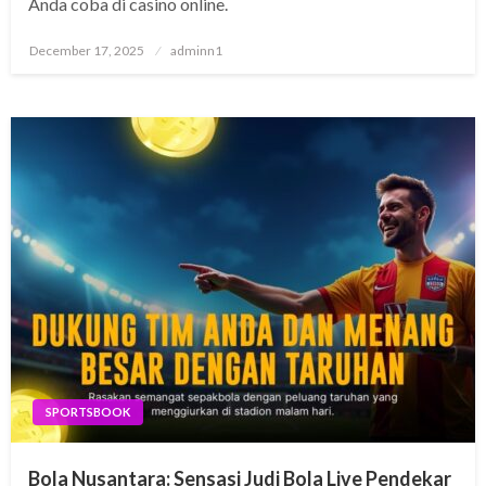
Anda coba di casino online.
Posted
December 17, 2025
adminn1
on
SPORTSBOOK
Bola Nusantara: Sensasi Judi Bola Live Pendekar