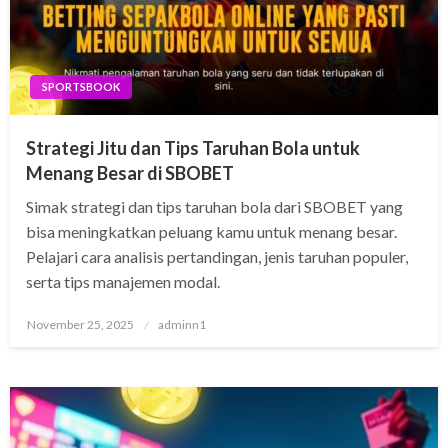
SPORTSBOOK
Strategi Jitu dan Tips Taruhan Bola untuk
Menang Besar di SBOBET
Simak strategi dan tips taruhan bola dari SBOBET yang
bisa meningkatkan peluang kamu untuk menang besar.
Pelajari cara analisis pertandingan, jenis taruhan populer,
serta tips manajemen modal.
Posted
November 25, 2025
adminn1
on