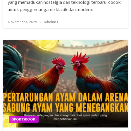
yang memadukan nostalgia dan teknologi terbaru, cocok
untuk penggemar game klasik dan modern.
Posted
November 4, 2025
adminn1
on
SPORTSBOOK