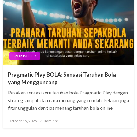
SPORTSBOOK
Pragmatic Play BOLA: Sensasi Taruhan Bola
yang Mengguncang
Rasakan sensasi seru taruhan bola Pragmatic Play dengan
strategi ampuh dan cara menang yang mudah. Pelajari juga
fitur unggulan dan tips menang taruhan bola online.
Posted
October 15, 2025
adminn1
on