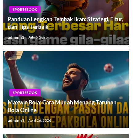
SPORTSBOOK
Panduan Lengkap Tembak Ikan: Strategi, Fitur,
dan Tips Terbaik
adminn1
July 6, 2025
SPORTSBOOK
Maxwin Bola: Cara Mudah Menang Taruhan
Bola Online
adminn1
April 26, 2026